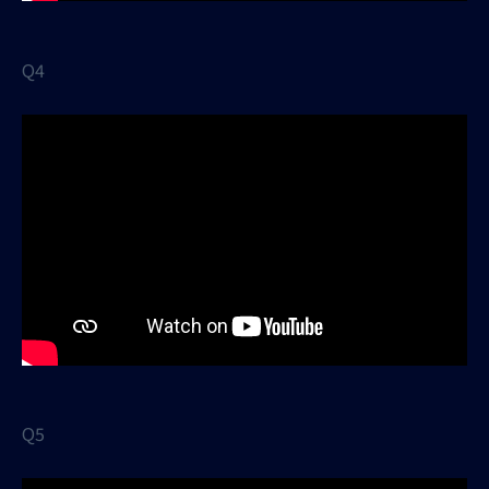
Q4
Q5