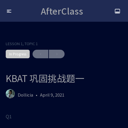
AfterClass
LESSON 1, TOPIC 1
In Progress
KBAT 巩固挑战题一
Dollicia
April 9, 2021
Q1