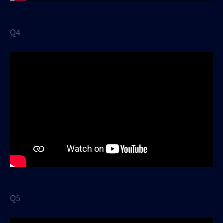
Q4
Q5