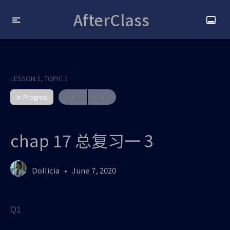
AfterClass
LESSON 1, TOPIC 1
In Progress
chap 17 总复习一 3
Dollicia
June 7, 2020
Q1