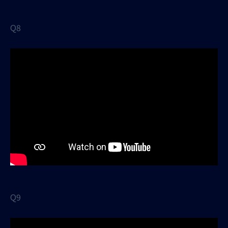
Q8
Q9