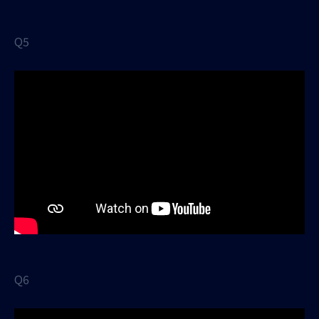
Q5
Q6