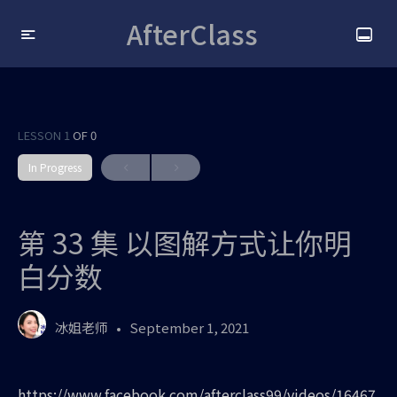
AfterClass
LESSON 1
OF 0
In Progress
第 33 集 以图解方式让你明
白分数
冰姐老师
September 1, 2021
https://www.facebook.com/afterclass99/videos/16467