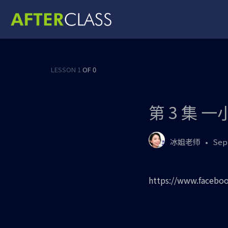
LESSON 1
OF 0
第 3 集
冰姐老师
Sep
https://www.faceboo