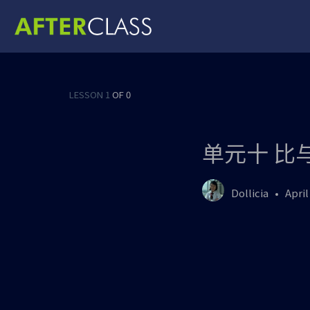
LESSON 1
OF 0
单元十 比
Dollicia
April