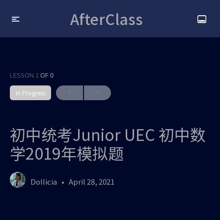
AfterClass
LESSON 1
OF 0
In Progress
初中统考Junior UEC 初中数
学2019年模拟题
Dollicia
April 28, 2021