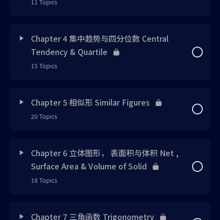
11 Topics
Note 1
Exercise 2
Lesson Content
0% Complete
0/11 Steps
Note 2
Exercise 3
Chapter 4 集中趋势与四分位数 Central
Tendency & Quartile
Note 1 已上载
Note 3
Exercise 4
15 Topics
Note 2 已上载
Note 4
Practice Makes Perfect 1 (请在2分钟内完成3道题
Lesson Content
0% Complete
0/15 Steps
目)
Chapter 5 相似形 Similar Figures
Note 3 已上载
Note 5
20 Topics
Chap 4 Note 1
Practice Makes Perfect 2 (请在5分钟内完成5道题
目)
Note 4 已上载
Exercise 1
Lesson Content
0% Complete
0/20 Steps
Chap 4 Note 2
Chapter 6 立体图形， 表面积与体积 Net ,
Quiz 1 英文版 (请在8分钟内完成5道题目)
Note 5 已上载
Surface Area & Volume of Solid
Exercise 2
Note 1 已上载
Chap 4 Note 3
18 Topics
Note 6 已上载
Exercise 3
Note 2 已上载
Chap 4 Note 4
Lesson Content
0% Complete
0/18 Steps
Chapter 7 三角函数 Trigonometry
Note 7 已上载
Tutorial 1