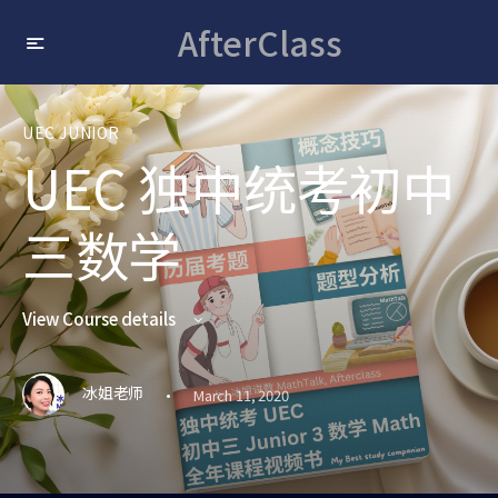
AfterClass
UEC JUNIOR
UEC 独中统考初中
三数学
View Course details
·
冰姐老师
March 11, 2020