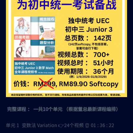
完整课程 ： 一共10个单元 （根据董总最新课程编排）
单元 1 变数法 Variation 👉24个视频 ⏰ 01 : 36 : 22