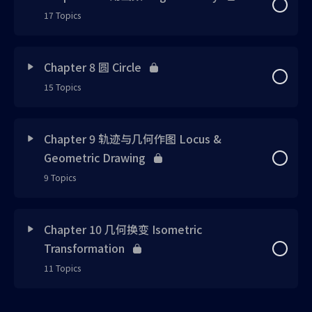
Note 3 已上载
Chap 4 Exercise 1
17 Topics
Note 1 已上载
Note 8 已上载
Tutorial 2
Exercise 1 已上载
Chap 4 Tutorial 1
Lesson Content
0% Complete
0/17 Steps
Note 2 已上载
Chapter 8 圆 Circle
Exercise 1 已上载
Tutorial 3
Exercise 2 已上载
Chap 4 Tutorial 2
15 Topics
Note 1
Note 3 已上载
Exercise 2 已上载
Tutorial 4
Note 4 已上载
Chap 4 Tutorial 3
Lesson Content
0% Complete
0/15 Steps
Note 2
Note 4 已上载
Chapter 9 轨迹与几何作图 Locus &
Tutorial 1 已上载
Tutorial 5
Geometric Drawing
Note 5 已上载
Chap 4 Tutorial 4
Chap 8 Note 1
Note 3
Exercise 1 已上载
9 Topics
Tutorial 6
Note 6 已上载
Chap 4 Tutorial 5
Chap 8 Note 2
Note 4
Exercise 2 已上载
Lesson Content
0% Complete
0/9 Steps
Tutorial 7
Chapter 10 几何换变 Isometric
Exercise 3 已上载
Chap 4 Tutorial 6
Chap 8 Tutorial 1
Note 5
Transformation
Tutorial 1 已上载
Chap 9 Note 1
Tutorial 8
11 Topics
Exercise 4 已上载
Chap 4 Tutorial 7
Chap 8 Tutorial 2
Tutorial 1
Tutorial 2 已上载
Chap 9 Exercise 1
Tutorial 9
Lesson Content
Exercise 5 已上载
0% Complete
0/11 Steps