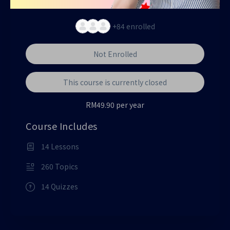
+84
enrolled
Not Enrolled
This course is currently closed
RM49.90 per year
Course Includes
14 Lessons
260 Topics
14 Quizzes