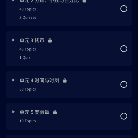
40 Topics
单元 1 整数与运算 免费体验版 PDF笔记 (请自行下载)
3 Quizzes
思维引导 1
Lesson Content
0% Complete
0/40 Steps
单元 3 钱币
笔记 1
46 Topics
思维引导 1 已上载
1 Quiz
延伸知识 1
延伸知识 1 已上载
Lesson Content
0% Complete
0/46 Steps
笔记 2
单元 4 时间与时刻
笔记 1 已上载
33 Topics
思维引导 1 已上载
笔记 3
笔记 2 已上载
Lesson Content
0% Complete
0/33 Steps
笔记 1 已上载
单元 5 度衡量
练习 1
笔记 3 已上载
19 Topics
思维引导 1 已上载
笔记 2 已上载
笔记 4
练习 1 已上载