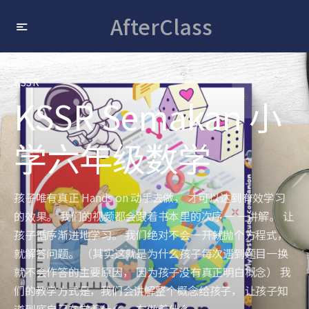
AfterClass
KSSR
KSSR Semakan 小
学六年级数学
孩子唯有真正 Hands on 动手去做， 才可以达到有效学习
的效果。 我们的视频都会跟着书本里的次序一 一讲解。 让
孩子循序渐进地学习。 我们绝对不会一开就抛个方程式，
就解答问题。 （其实这就是为什么孩子每次遇到题目一换
就不会作答的主要原因， 因为孩子没有真正明白概念） 我
们的教学方式是，我们会讲解整个概念给孩子， 让孩子知