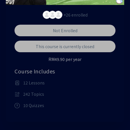
+26
enrolled
Not Enrolled
This course is currently closed
RM49.90 per year
Course Includes
12 Lessons
242 Topics
10 Quizzes