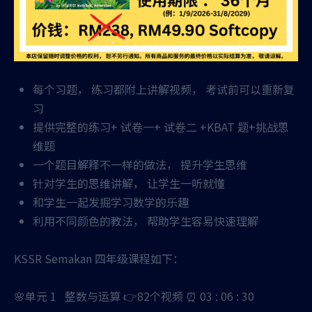
每个习题， 练习都附上讲解视频， 考试前可以重新复
习
提供完整的练习+ 试卷一+ 试卷二 +KBAT 题+挑战思
维题
一个题目解释不一样的做法， 提升学生思维
针对学生的思维讲解， 让学生一听就懂
和学生一起发掘学习数学的乐趣
利用不同颜色的教法， 帮助学生容易快速理解
KSSR Semakan 四年级课程如下：
🌸单元 1 整数与运算 👉82个视频 ⏰ 03 : 06 : 30